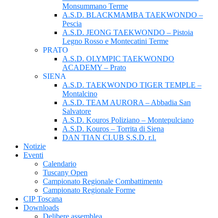
Monsummano Terme
A.S.D. BLACKMAMBA TAEKWONDO –
Pescia
A.S.D. JEONG TAEKWONDO – Pistoia
Legno Rosso e Montecatini Terme
PRATO
A.S.D. OLYMPIC TAEKWONDO
ACADEMY – Prato
SIENA
A.S.D. TAEKWONDO TIGER TEMPLE –
Montalcino
A.S.D. TEAM AURORA – Abbadia San
Salvatore
A.S.D. Kouros Poliziano – Montepulciano
A.S.D. Kouros – Torrita di Siena
DAN TIAN CLUB S.S.D. r.l.
Notizie
Eventi
Calendario
Tuscany Open
Campionato Regionale Combattimento
Campionato Regionale Forme
CIP Toscana
Downloads
Delibere assemblea