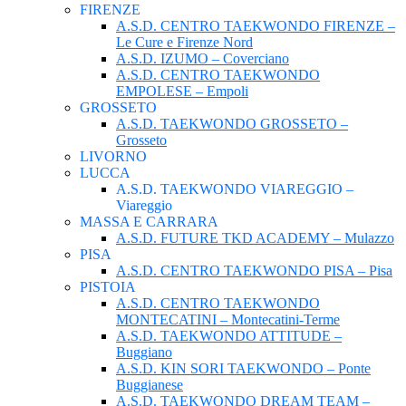
FIRENZE
A.S.D. CENTRO TAEKWONDO FIRENZE –
Le Cure e Firenze Nord
A.S.D. IZUMO – Coverciano
A.S.D. CENTRO TAEKWONDO
EMPOLESE – Empoli
GROSSETO
A.S.D. TAEKWONDO GROSSETO –
Grosseto
LIVORNO
LUCCA
A.S.D. TAEKWONDO VIAREGGIO –
Viareggio
MASSA E CARRARA
A.S.D. FUTURE TKD ACADEMY – Mulazzo
PISA
A.S.D. CENTRO TAEKWONDO PISA – Pisa
PISTOIA
A.S.D. CENTRO TAEKWONDO
MONTECATINI – Montecatini-Terme
A.S.D. TAEKWONDO ATTITUDE –
Buggiano
A.S.D. KIN SORI TAEKWONDO – Ponte
Buggianese
A.S.D. TAEKWONDO DREAM TEAM –