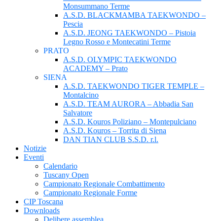
Monsummano Terme
A.S.D. BLACKMAMBA TAEKWONDO –
Pescia
A.S.D. JEONG TAEKWONDO – Pistoia
Legno Rosso e Montecatini Terme
PRATO
A.S.D. OLYMPIC TAEKWONDO
ACADEMY – Prato
SIENA
A.S.D. TAEKWONDO TIGER TEMPLE –
Montalcino
A.S.D. TEAM AURORA – Abbadia San
Salvatore
A.S.D. Kouros Poliziano – Montepulciano
A.S.D. Kouros – Torrita di Siena
DAN TIAN CLUB S.S.D. r.l.
Notizie
Eventi
Calendario
Tuscany Open
Campionato Regionale Combattimento
Campionato Regionale Forme
CIP Toscana
Downloads
Delibere assemblea