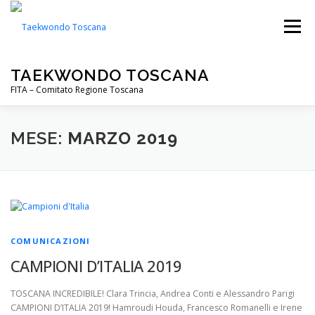
Passa
al
Menu
contenuto
TAEKWONDO TOSCANA
FITA – Comitato Regione Toscana
FITA
PALESTRE
NOTIZIE
EVENTI
MESE:
MARZO 2019
CIP TOSCANA
DOWNLOADS
COMUNICAZIONI
CAMPIONI D’ITALIA 2019
TOSCANA INCREDIBILE! Clara Trincia, Andrea Conti e Alessandro Parigi
CAMPIONI D’ITALIA 2019! Hamroudi Houda, Francesco Romanelli e Irene