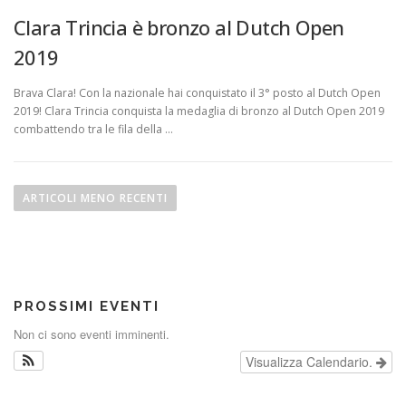
Clara Trincia è bronzo al Dutch Open
2019
Brava Clara! Con la nazionale hai conquistato il 3° posto al Dutch Open
2019! Clara Trincia conquista la medaglia di bronzo al Dutch Open 2019
combattendo tra le fila della …
N
a
ARTICOLI MENO RECENTI
v
i
g
a
PROSSIMI EVENTI
z
Non ci sono eventi imminenti.
i
o
Visualizza Calendario.
n