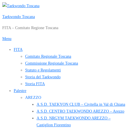
Passa
al
Taekwondo Toscana
contenuto
FITA – Comitato Regione Toscana
Menu
FITA
Comitato Regionale Toscana
Commissione Regionale Toscana
Statuto e Regolamenti
Storia del Taekwondo
Storia FITA
Palestre
AREZZO
A.S.D. TAEKYON CLUB – Civitella in Val di Chiana
A.S.D. CENTRO TAEKWONDO AREZZO – Arezzo
A.S.D. NRGYM TAEKWONDO AREZZO –
Castiglion Fiorentino