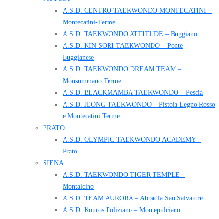
A.S.D. CENTRO TAEKWONDO MONTECATINI –
Montecatini-Terme
A.S.D. TAEKWONDO ATTITUDE – Buggiano
A.S.D. KIN SORI TAEKWONDO – Ponte
Buggianese
A.S.D. TAEKWONDO DREAM TEAM –
Monsummano Terme
A.S.D. BLACKMAMBA TAEKWONDO – Pescia
A.S.D. JEONG TAEKWONDO – Pistoia Legno Rosso
e Montecatini Terme
PRATO
A.S.D. OLYMPIC TAEKWONDO ACADEMY –
Prato
SIENA
A.S.D. TAEKWONDO TIGER TEMPLE –
Montalcino
A.S.D. TEAM AURORA – Abbadia San Salvatore
A.S.D. Kouros Poliziano – Montepulciano