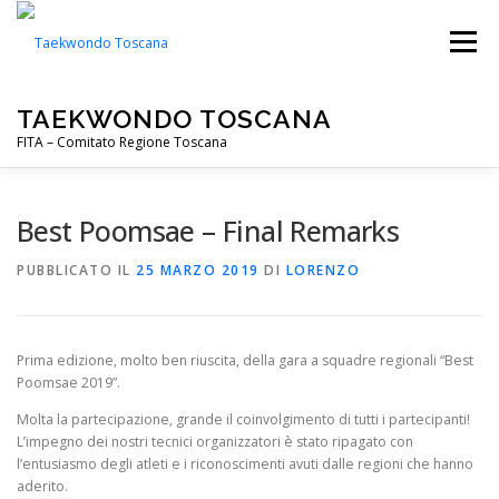
Passa
al
Menu
contenuto
TAEKWONDO TOSCANA
FITA – Comitato Regione Toscana
FITA
PALESTRE
NOTIZIE
EVENTI
Best Poomsae – Final Remarks
PUBBLICATO IL
25 MARZO 2019
DI
LORENZO
CIP TOSCANA
DOWNLOADS
Prima edizione, molto ben riuscita, della gara a squadre regionali “Best
Poomsae 2019”.
Molta la partecipazione, grande il coinvolgimento di tutti i partecipanti!
L’impegno dei nostri tecnici organizzatori è stato ripagato con
l’entusiasmo degli atleti e i riconoscimenti avuti dalle regioni che hanno
aderito.