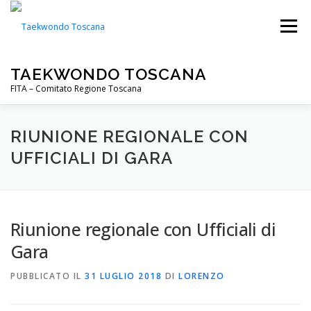
Passa
al
Menu
contenuto
TAEKWONDO TOSCANA
FITA – Comitato Regione Toscana
FITA
PALESTRE
NOTIZIE
EVENTI
RIUNIONE REGIONALE CON
UFFICIALI DI GARA
CIP TOSCANA
DOWNLOADS
Riunione regionale con Ufficiali di
Gara
PUBBLICATO IL
31 LUGLIO 2018
DI
LORENZO