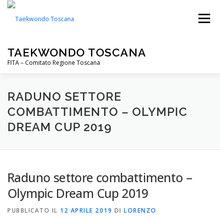
Passa
al
Menu
contenuto
TAEKWONDO TOSCANA
FITA – Comitato Regione Toscana
FITA
PALESTRE
NOTIZIE
EVENTI
RADUNO SETTORE
COMBATTIMENTO – OLYMPIC
DREAM CUP 2019
CIP TOSCANA
DOWNLOADS
Raduno settore combattimento –
Olympic Dream Cup 2019
PUBBLICATO IL
12 APRILE 2019
DI
LORENZO