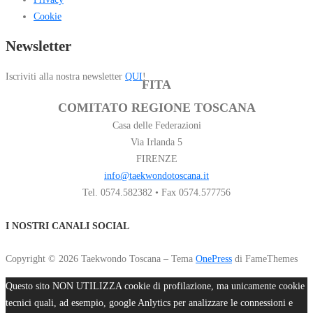
Cookie
Newsletter
Iscriviti alla nostra newsletter
QUI
!
FITA
COMITATO REGIONE TOSCANA
Casa delle Federazioni
Via Irlanda 5
FIRENZE
info@taekwondotoscana.it
Tel. 0574.582382 • Fax 0574.577756
I NOSTRI CANALI SOCIAL
Copyright © 2026 Taekwondo Toscana
–
Tema
OnePress
di FameThemes
Questo sito NON UTILIZZA cookie di profilazione, ma unicamente cookie
tecnici quali, ad esempio, google Anlytics per analizzare le connessioni e