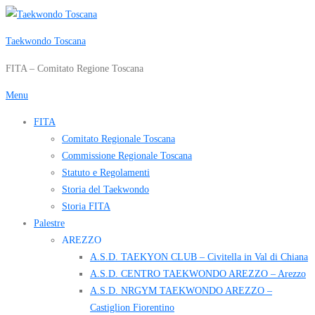
Passa
al
Taekwondo Toscana
contenuto
FITA – Comitato Regione Toscana
Menu
FITA
Comitato Regionale Toscana
Commissione Regionale Toscana
Statuto e Regolamenti
Storia del Taekwondo
Storia FITA
Palestre
AREZZO
A.S.D. TAEKYON CLUB – Civitella in Val di Chiana
A.S.D. CENTRO TAEKWONDO AREZZO – Arezzo
A.S.D. NRGYM TAEKWONDO AREZZO –
Castiglion Fiorentino