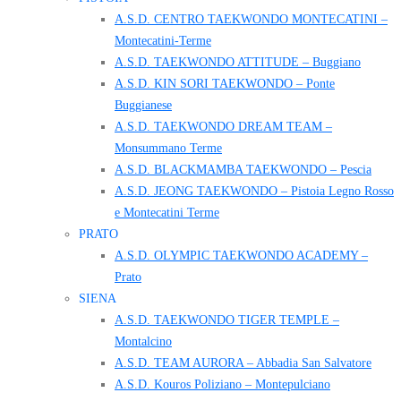
A.S.D. CENTRO TAEKWONDO MONTECATINI –
Montecatini-Terme
A.S.D. TAEKWONDO ATTITUDE – Buggiano
A.S.D. KIN SORI TAEKWONDO – Ponte
Buggianese
A.S.D. TAEKWONDO DREAM TEAM –
Monsummano Terme
A.S.D. BLACKMAMBA TAEKWONDO – Pescia
A.S.D. JEONG TAEKWONDO – Pistoia Legno Rosso
e Montecatini Terme
PRATO
A.S.D. OLYMPIC TAEKWONDO ACADEMY –
Prato
SIENA
A.S.D. TAEKWONDO TIGER TEMPLE –
Montalcino
A.S.D. TEAM AURORA – Abbadia San Salvatore
A.S.D. Kouros Poliziano – Montepulciano