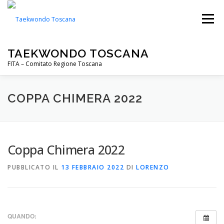
Passa
al
Menu
contenuto
TAEKWONDO TOSCANA
FITA – Comitato Regione Toscana
FITA
PALESTRE
NOTIZIE
EVENTI
COPPA CHIMERA 2022
CIP TOSCANA
DOWNLOADS
Coppa Chimera 2022
PUBBLICATO IL
13 FEBBRAIO 2022
DI
LORENZO
QUANDO: