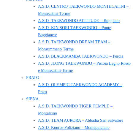
A.S.D. CENTRO TAEKWONDO MONTECATINI –
Montecatini-Terme
A.S.D. TAEKWONDO ATTITUDE – Buggiano
A.S.D. KIN SORI TAEKWONDO – Ponte
Buggianese
A.S.D. TAEKWONDO DREAM TEAM –
Monsummano Terme
A.S.D. BLACKMAMBA TAEKWONDO – Pescia
A.S.D. JEONG TAEKWONDO – Pistoia Legno Rosso
e Montecatini Terme
PRATO
A.S.D. OLYMPIC TAEKWONDO ACADEMY –
Prato
SIENA
A.S.D. TAEKWONDO TIGER TEMPLE –
Montalcino
A.S.D. TEAM AURORA – Abbadia San Salvatore
A.S.D. Kouros Poliziano – Montepulciano