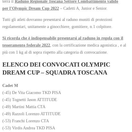
terrà il
Raduno Regionale Toscana Settore Combattimento valido
per l’Olympic Dream Cup 2022
– Cadetti A, Junior e Senior.
Tutti gli atleti dovranno presentarsi al raduno muniti di protezioni
regolamentari, unitamente a ginocchiere, gomitiere, n.1 colpitore.
Si ricorda che è indispensabile presentarsi al raduno in regola con il
tesseramento federale 2022
, con la certificazione medica agonistica , e al
più con 1 kg al di sopra rispetto alla categoria di convocazione.
ELENCO DEI CONVOCATI OLYMPIC
DREAM CUP – SQUADRA TOSCANA
Cadet M
(-45) De Vita Giacomo TKD PISA
(-45) Tognetti Jason ATTITUDE
(-49) Martini Mattia CTA
(-49) Razzoli Lorenzo ATTITUDE
(-53) Franchi Lorenzo CTA
(-53) Virdis Andrea TKD PISA