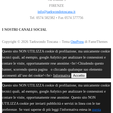
FIRENZE
info@taekwondotoscana.it
Tel. 0574.582382 • Fax 0574.577756
I NOSTRI CANALI SOCIAL
Copyright © 2026 Taekwondo Toscana
–
Tema
OnePress
di FameThemes
Questo sito NON UTILIZZA cookie di profilazione, ma unicamente cookie
tecnici quali, ad esempio, google Anlytics per analizzare le connessioni e
contare le visite, opportunamente rese anonime.<br/>Chiudendo questo
banner, scorrendo questa pagina o cliccando qualunque suo elemento
acconsenti all’uso dei cookie!</br>
Informativa
Accetto
Questo sito NON UTILIZZA cookie di profilazione, ma unicamente cookie
tecnici quali, ad esempio, google Anlytics per analizzare le connessioni e
contare le visite, opportunamente rese anonime. Questo sito NON
UTILIZZA cookie per inviarti pubblicità e servizi in linea con le tue
preferenze. Se vuoi saperne di più leggi l'informativa estesa in
questa