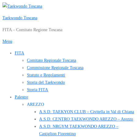
Passa
al
Taekwondo Toscana
contenuto
FITA – Comitato Regione Toscana
Menu
FITA
Comitato Regionale Toscana
Commissione Regionale Toscana
Statuto e Regolamenti
Storia del Taekwondo
Storia FITA
Palestre
AREZZO
A.S.D. TAEKYON CLUB – Civitella in Val di Chiana
A.S.D. CENTRO TAEKWONDO AREZZO – Arezzo
A.S.D. NRGYM TAEKWONDO AREZZO –
Castiglion Fiorentino