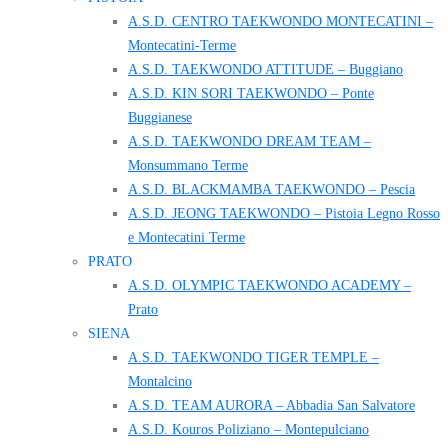
A.S.D. CENTRO TAEKWONDO MONTECATINI –
Montecatini-Terme
A.S.D. TAEKWONDO ATTITUDE – Buggiano
A.S.D. KIN SORI TAEKWONDO – Ponte
Buggianese
A.S.D. TAEKWONDO DREAM TEAM –
Monsummano Terme
A.S.D. BLACKMAMBA TAEKWONDO – Pescia
A.S.D. JEONG TAEKWONDO – Pistoia Legno Rosso
e Montecatini Terme
PRATO
A.S.D. OLYMPIC TAEKWONDO ACADEMY –
Prato
SIENA
A.S.D. TAEKWONDO TIGER TEMPLE –
Montalcino
A.S.D. TEAM AURORA – Abbadia San Salvatore
A.S.D. Kouros Poliziano – Montepulciano