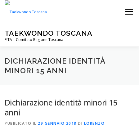
Passa
al
Menu
contenuto
TAEKWONDO TOSCANA
FITA – Comitato Regione Toscana
FITA
PALESTRE
NOTIZIE
EVENTI
DICHIARAZIONE IDENTITÀ
MINORI 15 ANNI
CIP TOSCANA
DOWNLOADS
Dichiarazione identità minori 15
anni
PUBBLICATO IL
29 GENNAIO 2018
DI
LORENZO