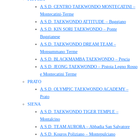
A.S.D. CENTRO TAEKWONDO MONTECATINI –
Montecatini-Terme
A.S.D. TAEKWONDO ATTITUDE – Buggiano
A.S.D. KIN SORI TAEKWONDO – Ponte
Buggianese
A.S.D. TAEKWONDO DREAM TEAM –
Monsummano Terme
A.S.D. BLACKMAMBA TAEKWONDO – Pescia
A.S.D. JEONG TAEKWONDO – Pistoia Legno Rosso
e Montecatini Terme
PRATO
A.S.D. OLYMPIC TAEKWONDO ACADEMY –
Prato
SIENA
A.S.D. TAEKWONDO TIGER TEMPLE –
Montalcino
A.S.D. TEAM AURORA – Abbadia San Salvatore
A.S.D. Kouros Poliziano – Montepulciano