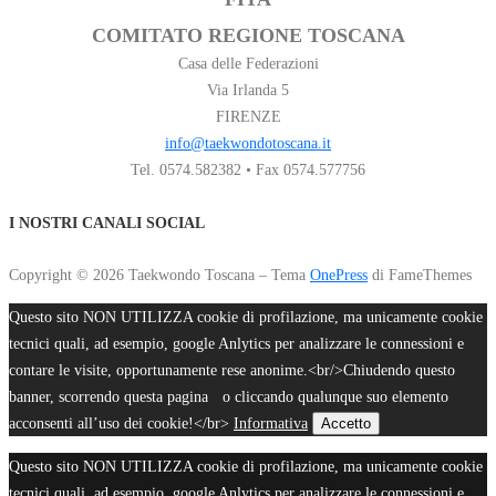
COMITATO REGIONE TOSCANA
Casa delle Federazioni
Via Irlanda 5
FIRENZE
info@taekwondotoscana.it
Tel. 0574.582382 • Fax 0574.577756
I NOSTRI CANALI SOCIAL
Copyright © 2026 Taekwondo Toscana
–
Tema
OnePress
di FameThemes
Questo sito NON UTILIZZA cookie di profilazione, ma unicamente cookie
tecnici quali, ad esempio, google Anlytics per analizzare le connessioni e
contare le visite, opportunamente rese anonime.<br/>Chiudendo questo
banner, scorrendo questa pagina o cliccando qualunque suo elemento
acconsenti all’uso dei cookie!</br>
Informativa
Accetto
Questo sito NON UTILIZZA cookie di profilazione, ma unicamente cookie
tecnici quali, ad esempio, google Anlytics per analizzare le connessioni e