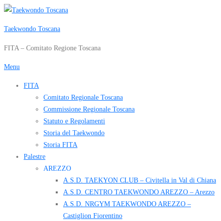
Passa
al
Taekwondo Toscana
contenuto
FITA – Comitato Regione Toscana
Menu
FITA
Comitato Regionale Toscana
Commissione Regionale Toscana
Statuto e Regolamenti
Storia del Taekwondo
Storia FITA
Palestre
AREZZO
A.S.D. TAEKYON CLUB – Civitella in Val di Chiana
A.S.D. CENTRO TAEKWONDO AREZZO – Arezzo
A.S.D. NRGYM TAEKWONDO AREZZO –
Castiglion Fiorentino