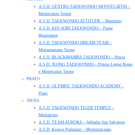
A.S.D. CENTRO TAEKWONDO MONTECATINI –
Montecatini-Terme
A.S.D. TAEKWONDO ATTITUDE – Buggiano
A.S.D. KIN SORI TAEKWONDO – Ponte
Buggianese
A.S.D. TAEKWONDO DREAM TEAM –
Monsummano Terme
A.S.D. BLACKMAMBA TAEKWONDO – Pescia
A.S.D. JEONG TAEKWONDO – Pistoia Legno Rosso
e Montecatini Terme
PRATO
A.S.D. OLYMPIC TAEKWONDO ACADEMY –
Prato
SIENA
A.S.D. TAEKWONDO TIGER TEMPLE –
Montalcino
A.S.D. TEAM AURORA – Abbadia San Salvatore
A.S.D. Kouros Poliziano – Montepulciano