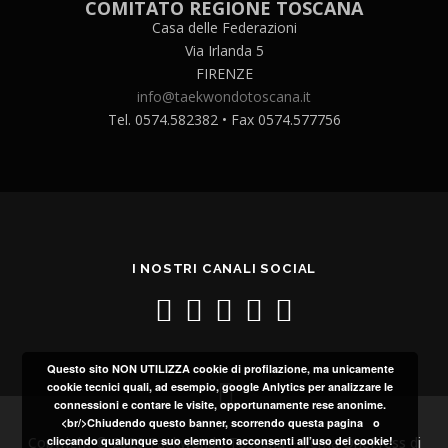
COMITATO REGIONE TOSCANA
Casa delle Federazioni
Via Irlanda 5
FIRENZE
info@taekwondotoscana.it
Tel. 0574.582382 • Fax 0574.577756
I NOSTRI CANALI SOCIAL
Questo sito NON UTILIZZA cookie di profilazione, ma unicamente
cookie tecnici quali, ad esempio, google Anlytics per analizzare le
connessioni e contare le visite, opportunamente rese anonime.
<br/>Chiudendo questo banner, scorrendo questa pagina o
Copyright © 2026 Taekwondo Toscana
–
Tema
OnePress
di
cliccando qualunque suo elemento acconsenti all’uso dei cookie!