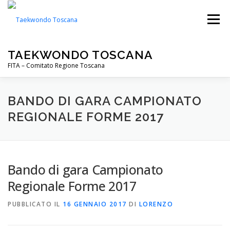
Passa
al
Menu
contenuto
TAEKWONDO TOSCANA
FITA – Comitato Regione Toscana
FITA
PALESTRE
NOTIZIE
EVENTI
BANDO DI GARA CAMPIONATO
REGIONALE FORME 2017
CIP TOSCANA
DOWNLOADS
Bando di gara Campionato
Regionale Forme 2017
PUBBLICATO IL
16 GENNAIO 2017
DI
LORENZO