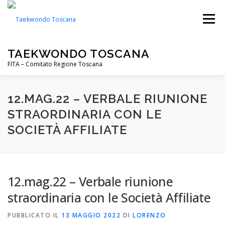
Passa
al
Menu
contenuto
TAEKWONDO TOSCANA
FITA – Comitato Regione Toscana
FITA
PALESTRE
NOTIZIE
EVENTI
12.MAG.22 – VERBALE RIUNIONE
STRAORDINARIA CON LE
SOCIETÀ AFFILIATE
CIP TOSCANA
DOWNLOADS
12.mag.22 – Verbale riunione
straordinaria con le Società Affiliate
PUBBLICATO IL
13 MAGGIO 2022
DI
LORENZO