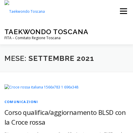
Passa
al
Menu
contenuto
TAEKWONDO TOSCANA
FITA – Comitato Regione Toscana
FITA
PALESTRE
NOTIZIE
EVENTI
MESE:
SETTEMBRE 2021
CIP TOSCANA
DOWNLOADS
COMUNICAZIONI
Corso qualifica/aggiornamento BLSD con
la Croce rossa