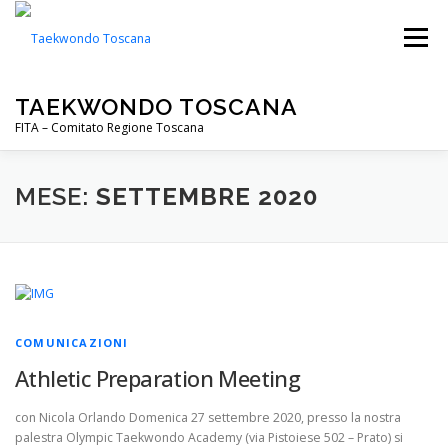
Passa
al
Menu
contenuto
TAEKWONDO TOSCANA
FITA – Comitato Regione Toscana
FITA
PALESTRE
NOTIZIE
EVENTI
MESE:
SETTEMBRE 2020
CIP TOSCANA
DOWNLOADS
COMUNICAZIONI
Athletic Preparation Meeting
con Nicola Orlando Domenica 27 settembre 2020, presso la nostra
palestra Olympic Taekwondo Academy (via Pistoiese 502 – Prato) si