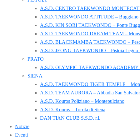
A.S.D. CENTRO TAEKWONDO MONTECATINI 
A.S.D. TAEKWONDO ATTITUDE – Buggiano
A.S.D. KIN SORI TAEKWONDO – Ponte Buggi
A.S.D. TAEKWONDO DREAM TEAM – Monsu
A.S.D. BLACKMAMBA TAEKWONDO – Pesc
A.S.D. JEONG TAEKWONDO – Pistoia Legno Ro
PRATO
A.S.D. OLYMPIC TAEKWONDO ACADEMY – 
SIENA
A.S.D. TAEKWONDO TIGER TEMPLE – Monta
A.S.D. TEAM AURORA – Abbadia San Salvator
A.S.D. Kouros Poliziano – Montepulciano
A.S.D. Kouros – Torrita di Siena
DAN TIAN CLUB S.S.D. r.l.
Notizie
Eventi