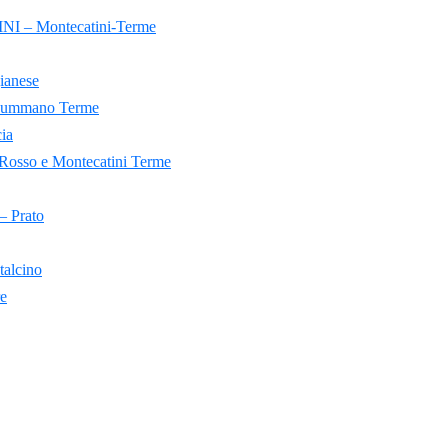
– Montecatini-Terme
anese
mmano Terme
ia
sso e Montecatini Terme
Prato
lcino
e