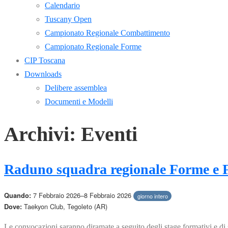
Calendario
Tuscany Open
Campionato Regionale Combattimento
Campionato Regionale Forme
CIP Toscana
Downloads
Delibere assemblea
Documenti e Modelli
Archivi:
Eventi
Raduno squadra regionale Forme e F
7 Febbraio 2026–8 Febbraio 2026
Quando:
giorno intero
Taekyon Club, Tegoleto (AR)
Dove:
Le convocazioni saranno diramate a seguito degli stage formativi e di