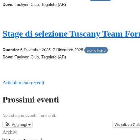
Taekyon Club, Tegoleto (AR)
Dove:
Stage di selezione Tuscany Team For
6 Dicembre 2025–7 Dicembre 2025
Quando:
giorno intero
Taekyon Club, Tegoleto (AR)
Dove:
Navigazione
Articoli meno recenti
articoli
Prossimi eventi
Non ci sono eventi imminenti.
Aggiungi
Visualizza Cal
Archivi