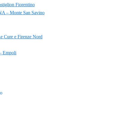
lion Fiorentino
 Monte San Savino
ure e Firenze Nord
 Empoli
o