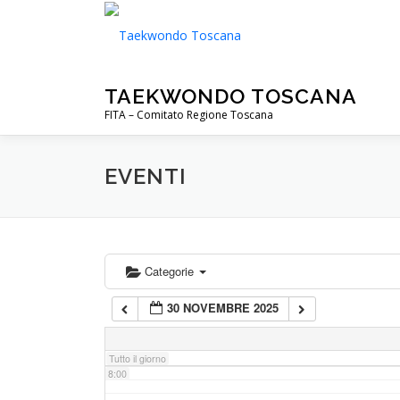
Passa
al
contenuto
2:00
TAEKWONDO TOSCANA
3:00
FITA – Comitato Regione Toscana
4:00
EVENTI
5:00
6:00
Categorie
30 NOVEMBRE 2025
7:00
Tutto il giorno
8:00