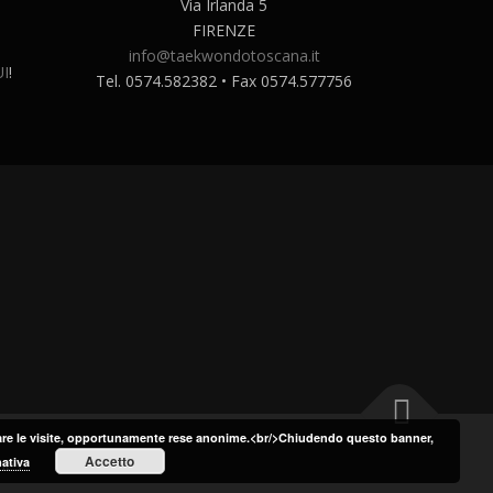
Via Irlanda 5
FIRENZE
info@taekwondotoscana.it
I
!
Tel. 0574.582382 • Fax 0574.577756
tare le visite, opportunamente rese anonime.<br/>Chiudendo questo banner,
Accetto
ativa
mes