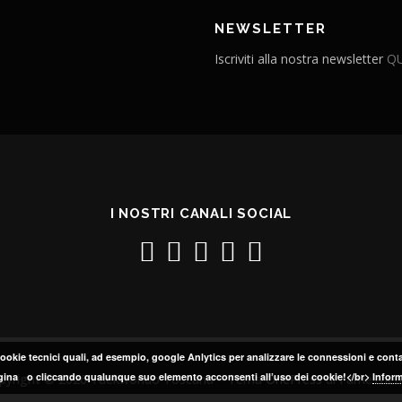
NEWSLETTER
Iscriviti alla nostra newsletter
QU
I NOSTRI CANALI SOCIAL
okie tecnici quali, ad esempio, google Anlytics per analizzare le connessioni e con
ina o cliccando qualunque suo elemento acconsenti all’uso dei cookie!</br>
Inform
pyright © 2026 Taekwondo Toscana
–
Tema
OnePress
di FameThe