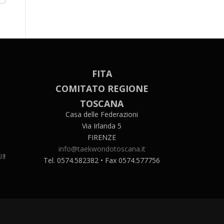
FITA
COMITATO REGIONE
TOSCANA
Casa delle Federazioni
Via Irlanda 5
FIRENZE
info@taekwondotoscana.it
I
!
Tel. 0574.582382 • Fax 0574.577756