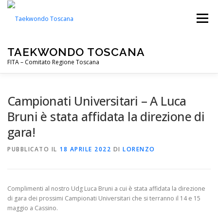
Passa
al
Menu
contenuto
TAEKWONDO TOSCANA
FITA – Comitato Regione Toscana
FITA
PALESTRE
NOTIZIE
EVENTI
Campionati Universitari – A Luca
Bruni è stata affidata la direzione di
gara!
CIP TOSCANA
DOWNLOADS
PUBBLICATO IL
18 APRILE 2022
DI
LORENZO
Complimenti al nostro Udg Luca Bruni a cui è stata affidata la direzione
di gara dei prossimi Campionati Universitari che si terranno il 14 e 15
maggio a Cassino.