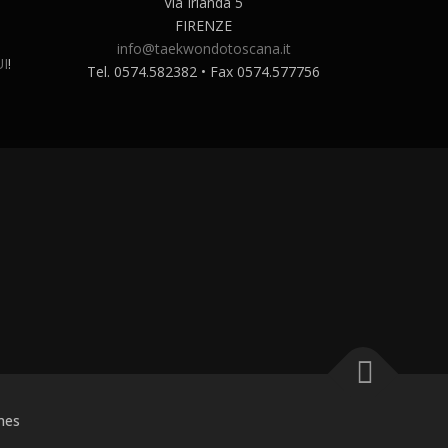
Via Irlanda 5
FIRENZE
info@taekwondotoscana.it
I
!
Tel. 0574.582382 • Fax 0574.577756
mes