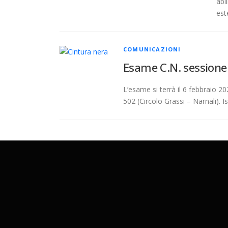
abi
est
COMUNICAZIONI
Esame C.N. sessione
L’esame si terrà il 6 febbraio 20
502 (Circolo Grassi – Narnali). I