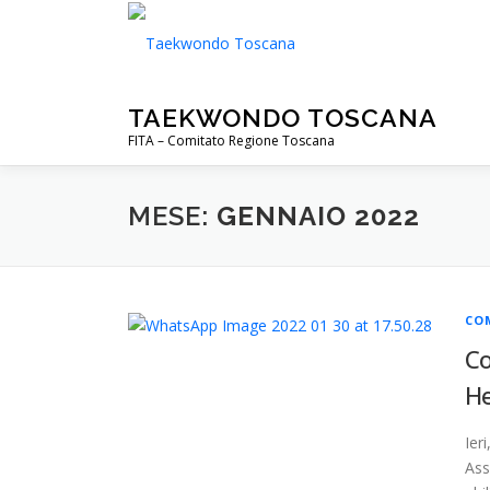
Passa
al
contenuto
TAEKWONDO TOSCANA
FITA – Comitato Regione Toscana
MESE:
GENNAIO 2022
CO
Co
He
Ier
Ass