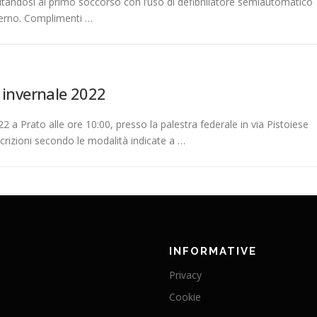
litandosi al primo soccorso con l’uso di defibrillatore semiautomatico
erno. Complimenti …
 invernale 2022
22 a Prato alle ore 10:00, presso la palestra federale in via Pistoiese
scrizioni secondo le modalità indicate a …
INFORMATIVE
Privacy
Cookie