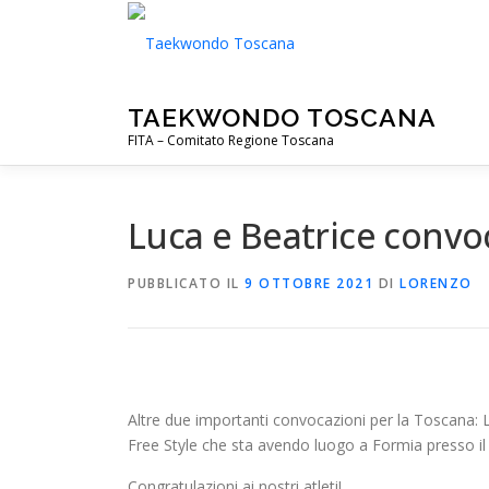
Passa
al
contenuto
TAEKWONDO TOSCANA
FITA – Comitato Regione Toscana
Luca e Beatrice convoc
PUBBLICATO IL
9 OTTOBRE 2021
DI
LORENZO
Altre due importanti convocazioni per la Toscana: 
Free Style che sta avendo luogo a Formia presso il 
Congratulazioni ai nostri atleti!