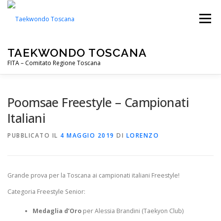
Passa
al
Menu
contenuto
TAEKWONDO TOSCANA
FITA – Comitato Regione Toscana
FITA
PALESTRE
NOTIZIE
EVENTI
Poomsae Freestyle – Campionati
Italiani
CIP TOSCANA
DOWNLOADS
PUBBLICATO IL
4 MAGGIO 2019
DI
LORENZO
Grande prova per la Toscana ai campionati italiani Freestyle!
Categoria Freestyle Senior:
Medaglia d’Oro
per Alessia Brandini (Taekyon Club)