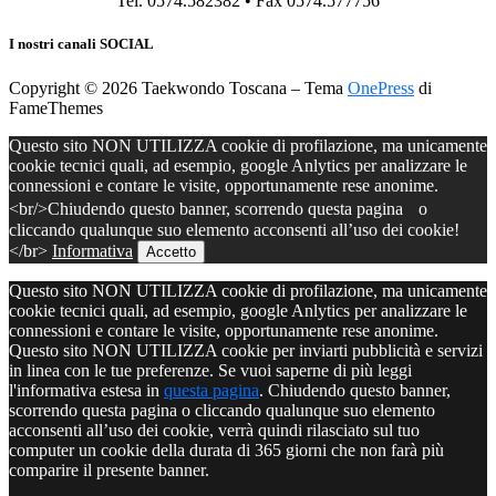
Tel. 0574.582382 • Fax 0574.577756
I nostri canali SOCIAL
Copyright © 2026 Taekwondo Toscana
–
Tema
OnePress
di
FameThemes
Questo sito NON UTILIZZA cookie di profilazione, ma unicamente
cookie tecnici quali, ad esempio, google Anlytics per analizzare le
connessioni e contare le visite, opportunamente rese anonime.
<br/>Chiudendo questo banner, scorrendo questa pagina o
cliccando qualunque suo elemento acconsenti all’uso dei cookie!
</br>
Informativa
Accetto
Questo sito NON UTILIZZA cookie di profilazione, ma unicamente
cookie tecnici quali, ad esempio, google Anlytics per analizzare le
connessioni e contare le visite, opportunamente rese anonime.
Questo sito NON UTILIZZA cookie per inviarti pubblicità e servizi
in linea con le tue preferenze. Se vuoi saperne di più leggi
l'informativa estesa in
questa pagina
. Chiudendo questo banner,
scorrendo questa pagina o cliccando qualunque suo elemento
acconsenti all’uso dei cookie, verrà quindi rilasciato sul tuo
computer un cookie della durata di 365 giorni che non farà più
comparire il presente banner.