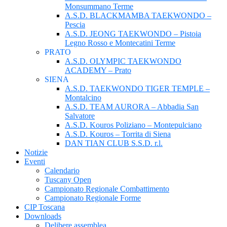
Monsummano Terme
A.S.D. BLACKMAMBA TAEKWONDO –
Pescia
A.S.D. JEONG TAEKWONDO – Pistoia
Legno Rosso e Montecatini Terme
PRATO
A.S.D. OLYMPIC TAEKWONDO
ACADEMY – Prato
SIENA
A.S.D. TAEKWONDO TIGER TEMPLE –
Montalcino
A.S.D. TEAM AURORA – Abbadia San
Salvatore
A.S.D. Kouros Poliziano – Montepulciano
A.S.D. Kouros – Torrita di Siena
DAN TIAN CLUB S.S.D. r.l.
Notizie
Eventi
Calendario
Tuscany Open
Campionato Regionale Combattimento
Campionato Regionale Forme
CIP Toscana
Downloads
Delibere assemblea