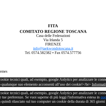
FITA
COMITATO REGIONE TOSCANA
Casa delle Federazioni
Via Irlanda 5
FIRENZE
info@taekwondotoscana.it
Tel. 0574.582382 • Fax 0574.577756
emes
e tecnici quali, ad esempio, google Anlytics per analizzare le connes
 qualunque suo elemento acconsenti all’uso dei cookie!</br>
Informati
e tecnici quali, ad esempio, google Anlytics per analizzare le connes
tue preferenze. Se vuoi saperne di più leggi l'informativa estesa in
que
quindi rilasciato sul tuo computer un cookie della durata di 365 giorni 