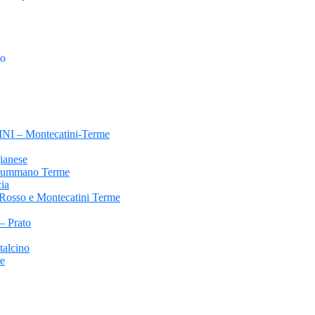
o
– Montecatini-Terme
anese
mmano Terme
ia
sso e Montecatini Terme
Prato
lcino
e