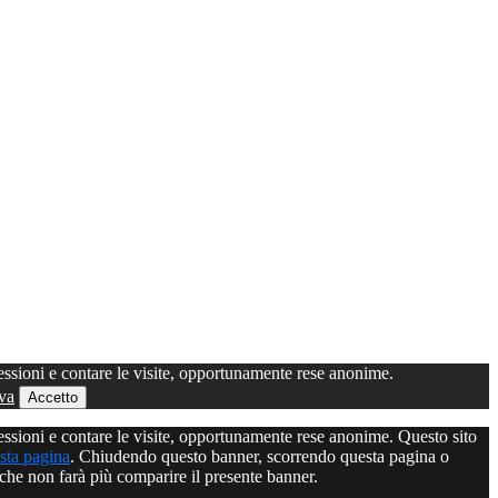
sioni e contare le visite, opportunamente rese anonime.
va
Accetto
sioni e contare le visite, opportunamente rese anonime. Questo sito
sta pagina
. Chiudendo questo banner, scorrendo questa pagina o
che non farà più comparire il presente banner.