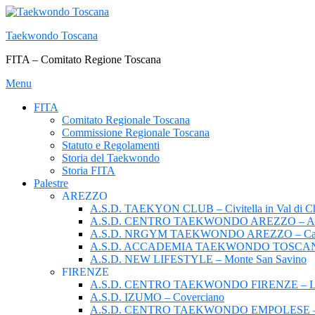
Passa
al
Taekwondo Toscana
contenuto
FITA – Comitato Regione Toscana
Menu
FITA
Comitato Regionale Toscana
Commissione Regionale Toscana
Statuto e Regolamenti
Storia del Taekwondo
Storia FITA
Palestre
AREZZO
A.S.D. TAEKYON CLUB – Civitella in Val di C
A.S.D. CENTRO TAEKWONDO AREZZO – Ar
A.S.D. NRGYM TAEKWONDO AREZZO – Castig
A.S.D. ACCADEMIA TAEKWONDO TOSCANA –
A.S.D. NEW LIFESTYLE – Monte San Savino
FIRENZE
A.S.D. CENTRO TAEKWONDO FIRENZE – Le C
A.S.D. IZUMO – Coverciano
A.S.D. CENTRO TAEKWONDO EMPOLESE –