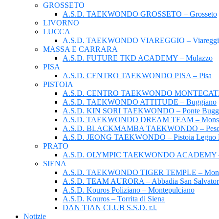
GROSSETO
A.S.D. TAEKWONDO GROSSETO – Grosseto
LIVORNO
LUCCA
A.S.D. TAEKWONDO VIAREGGIO – Viareggi
MASSA E CARRARA
A.S.D. FUTURE TKD ACADEMY – Mulazzo
PISA
A.S.D. CENTRO TAEKWONDO PISA – Pisa
PISTOIA
A.S.D. CENTRO TAEKWONDO MONTECATINI 
A.S.D. TAEKWONDO ATTITUDE – Buggiano
A.S.D. KIN SORI TAEKWONDO – Ponte Buggi
A.S.D. TAEKWONDO DREAM TEAM – Monsu
A.S.D. BLACKMAMBA TAEKWONDO – Pesc
A.S.D. JEONG TAEKWONDO – Pistoia Legno Ro
PRATO
A.S.D. OLYMPIC TAEKWONDO ACADEMY – 
SIENA
A.S.D. TAEKWONDO TIGER TEMPLE – Monta
A.S.D. TEAM AURORA – Abbadia San Salvator
A.S.D. Kouros Poliziano – Montepulciano
A.S.D. Kouros – Torrita di Siena
DAN TIAN CLUB S.S.D. r.l.
Notizie