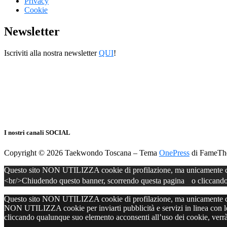
Privacy
Cookie
Newsletter
Iscriviti alla nostra newsletter
QUI
!
I nostri canali SOCIAL
Copyright © 2026 Taekwondo Toscana
–
Tema
OnePress
di FameTh
Questo sito NON UTILIZZA cookie di profilazione, ma unicamente cooki
<br/>Chiudendo questo banner, scorrendo questa pagina o cliccando
Questo sito NON UTILIZZA cookie di profilazione, ma unicamente cooki
NON UTILIZZA cookie per inviarti pubblicità e servizi in linea con le 
cliccando qualunque suo elemento acconsenti all’uso dei cookie, verrà 