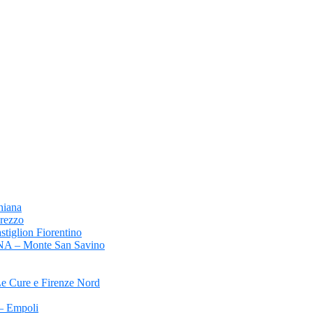
hiana
ezzo
lion Fiorentino
 Monte San Savino
ure e Firenze Nord
 Empoli