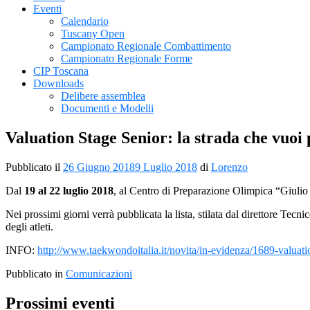
Eventi
Calendario
Tuscany Open
Campionato Regionale Combattimento
Campionato Regionale Forme
CIP Toscana
Downloads
Delibere assemblea
Documenti e Modelli
Valuation Stage Senior: la strada che vuoi
Pubblicato il
26 Giugno 2018
9 Luglio 2018
di
Lorenzo
Dal
19 al 22 luglio 2018
, al Centro di Preparazione Olimpica “Giulio 
Nei prossimi giorni verrà pubblicata la lista, stilata dal direttore Tec
degli atleti.
INFO:
http://www.taekwondoitalia.it/novita/in-evidenza/1689-valuati
Pubblicato in
Comunicazioni
Prossimi eventi