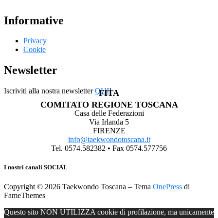
Informative
Privacy
Cookie
Newsletter
Iscriviti alla nostra newsletter
QUI
!
FITA
COMITATO REGIONE TOSCANA
Casa delle Federazioni
Via Irlanda 5
FIRENZE
info@taekwondotoscana.it
Tel. 0574.582382 • Fax 0574.577756
I nostri canali SOCIAL
Copyright © 2026 Taekwondo Toscana
–
Tema
OnePress
di
FameThemes
Questo sito NON UTILIZZA cookie di profilazione, ma unicamente