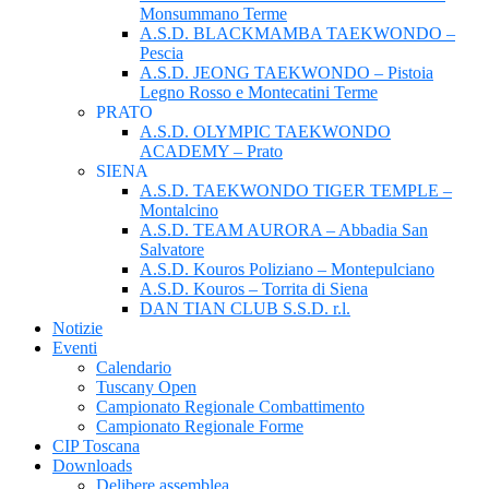
Monsummano Terme
A.S.D. BLACKMAMBA TAEKWONDO –
Pescia
A.S.D. JEONG TAEKWONDO – Pistoia
Legno Rosso e Montecatini Terme
PRATO
A.S.D. OLYMPIC TAEKWONDO
ACADEMY – Prato
SIENA
A.S.D. TAEKWONDO TIGER TEMPLE –
Montalcino
A.S.D. TEAM AURORA – Abbadia San
Salvatore
A.S.D. Kouros Poliziano – Montepulciano
A.S.D. Kouros – Torrita di Siena
DAN TIAN CLUB S.S.D. r.l.
Notizie
Eventi
Calendario
Tuscany Open
Campionato Regionale Combattimento
Campionato Regionale Forme
CIP Toscana
Downloads
Delibere assemblea