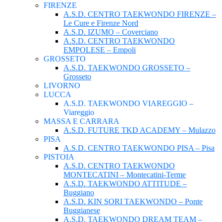
FIRENZE
A.S.D. CENTRO TAEKWONDO FIRENZE –
Le Cure e Firenze Nord
A.S.D. IZUMO – Coverciano
A.S.D. CENTRO TAEKWONDO
EMPOLESE – Empoli
GROSSETO
A.S.D. TAEKWONDO GROSSETO –
Grosseto
LIVORNO
LUCCA
A.S.D. TAEKWONDO VIAREGGIO –
Viareggio
MASSA E CARRARA
A.S.D. FUTURE TKD ACADEMY – Mulazzo
PISA
A.S.D. CENTRO TAEKWONDO PISA – Pisa
PISTOIA
A.S.D. CENTRO TAEKWONDO
MONTECATINI – Montecatini-Terme
A.S.D. TAEKWONDO ATTITUDE –
Buggiano
A.S.D. KIN SORI TAEKWONDO – Ponte
Buggianese
A.S.D. TAEKWONDO DREAM TEAM –