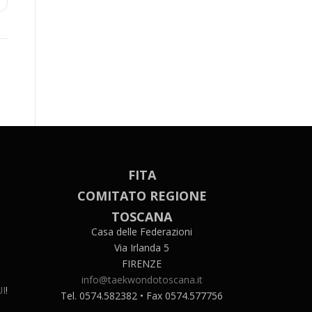
FITA
COMITATO REGIONE
TOSCANA
Casa delle Federazioni
Via Irlanda 5
FIRENZE
info@taekwondotoscana.it
I
!
Tel. 0574.582382 • Fax 0574.577756