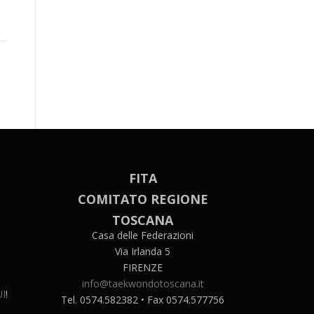
FITA
COMITATO REGIONE
TOSCANA
Casa delle Federazioni
Via Irlanda 5
FIRENZE
info@taekwondotoscana.it
I
!
Tel. 0574.582382 • Fax 0574.577756