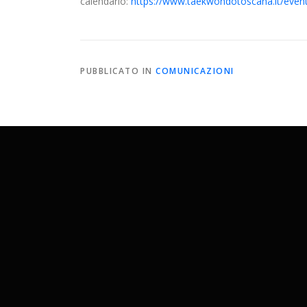
calendario:
https://www.taekwondotoscana.it/even
PUBBLICATO IN
COMUNICAZIONI