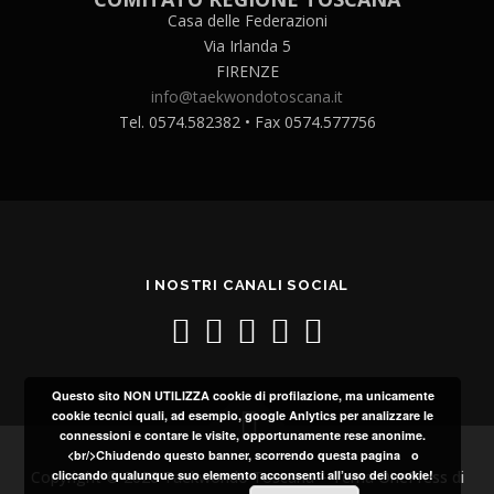
Casa delle Federazioni
Via Irlanda 5
FIRENZE
info@taekwondotoscana.it
Tel. 0574.582382 • Fax 0574.577756
I NOSTRI CANALI SOCIAL
Questo sito NON UTILIZZA cookie di profilazione, ma unicamente
cookie tecnici quali, ad esempio, google Anlytics per analizzare le
connessioni e contare le visite, opportunamente rese anonime.
<br/>Chiudendo questo banner, scorrendo questa pagina o
cliccando qualunque suo elemento acconsenti all’uso dei cookie!
Copyright © 2026 Taekwondo Toscana
–
Tema
OnePress
di