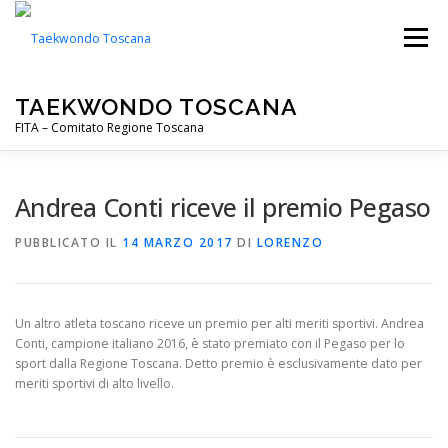
Passa
al
Menu
contenuto
TAEKWONDO TOSCANA
FITA – Comitato Regione Toscana
FITA
PALESTRE
NOTIZIE
EVENTI
Andrea Conti riceve il premio Pegaso
PUBBLICATO IL
14 MARZO 2017
DI
LORENZO
CIP TOSCANA
DOWNLOADS
Un altro atleta toscano riceve un premio per alti meriti sportivi. Andrea
Conti, campione italiano 2016, è stato premiato con il Pegaso per lo
sport dalla Regione Toscana. Detto premio è esclusivamente dato per
meriti sportivi di alto livello.