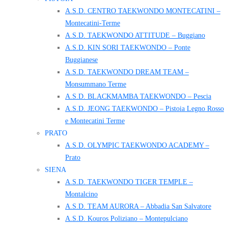
A.S.D. CENTRO TAEKWONDO MONTECATINI –
Montecatini-Terme
A.S.D. TAEKWONDO ATTITUDE – Buggiano
A.S.D. KIN SORI TAEKWONDO – Ponte
Buggianese
A.S.D. TAEKWONDO DREAM TEAM –
Monsummano Terme
A.S.D. BLACKMAMBA TAEKWONDO – Pescia
A.S.D. JEONG TAEKWONDO – Pistoia Legno Rosso
e Montecatini Terme
PRATO
A.S.D. OLYMPIC TAEKWONDO ACADEMY –
Prato
SIENA
A.S.D. TAEKWONDO TIGER TEMPLE –
Montalcino
A.S.D. TEAM AURORA – Abbadia San Salvatore
A.S.D. Kouros Poliziano – Montepulciano