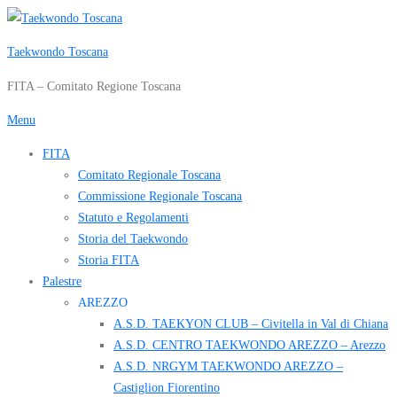
Passa
al
Taekwondo Toscana
contenuto
FITA – Comitato Regione Toscana
Menu
FITA
Comitato Regionale Toscana
Commissione Regionale Toscana
Statuto e Regolamenti
Storia del Taekwondo
Storia FITA
Palestre
AREZZO
A.S.D. TAEKYON CLUB – Civitella in Val di Chiana
A.S.D. CENTRO TAEKWONDO AREZZO – Arezzo
A.S.D. NRGYM TAEKWONDO AREZZO –
Castiglion Fiorentino