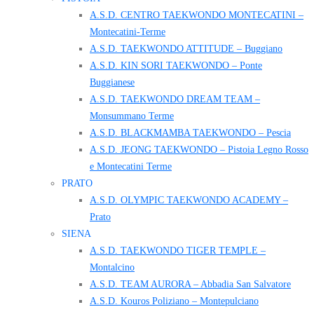
A.S.D. CENTRO TAEKWONDO MONTECATINI –
Montecatini-Terme
A.S.D. TAEKWONDO ATTITUDE – Buggiano
A.S.D. KIN SORI TAEKWONDO – Ponte
Buggianese
A.S.D. TAEKWONDO DREAM TEAM –
Monsummano Terme
A.S.D. BLACKMAMBA TAEKWONDO – Pescia
A.S.D. JEONG TAEKWONDO – Pistoia Legno Rosso
e Montecatini Terme
PRATO
A.S.D. OLYMPIC TAEKWONDO ACADEMY –
Prato
SIENA
A.S.D. TAEKWONDO TIGER TEMPLE –
Montalcino
A.S.D. TEAM AURORA – Abbadia San Salvatore
A.S.D. Kouros Poliziano – Montepulciano