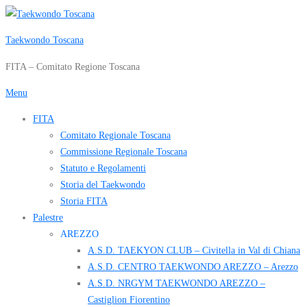
Passa
al
Taekwondo Toscana
contenuto
FITA – Comitato Regione Toscana
Menu
FITA
Comitato Regionale Toscana
Commissione Regionale Toscana
Statuto e Regolamenti
Storia del Taekwondo
Storia FITA
Palestre
AREZZO
A.S.D. TAEKYON CLUB – Civitella in Val di Chiana
A.S.D. CENTRO TAEKWONDO AREZZO – Arezzo
A.S.D. NRGYM TAEKWONDO AREZZO –
Castiglion Fiorentino