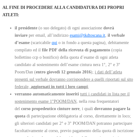
AL FINE DI PROCEDERE ALLA CANDIDATURA DEI PROPRI
ATLETI
:
il presidente
(o suo delegato) di ogni associazione
dovrà
inviare
per email, all’indirizzo
esami@tkdtoscana.it
,
il verbale
d’esame
(scaricabile
qui
o in fondo a questa pagina), debitamente
compilato ed il
file PDF della ricevuta di pagamento
(copia
bollettino ccp o bonifico) della quota d’esame di ogni atleta
candidato al sostenimento dell’esame cintura nera 1°, 2° e 3°
Poom/Dan (
entro giovedì 12 gennaio 2016
);
i dati dell’atleta
presenti sul verbale dovranno corrispondere a quelli riportati sul sito
federale,
aggiornati in tutti i loro campi
;
verranno automaticamente inseriti
tutti i candidati in lista per il
sostenimento esame 1°POOM/DAN
, nella rosa frequentatori
del
corso propedeutico cinture nere
, i quali
dovranno pagare la
quota
di partecipazione obbligatoria al corso, direttamente in loco;
gli ulteriori candidati per 2° e 3° POOM/DAN potranno partecipare
facoltativamente al corso, previo pagamento della quota di iscrizione