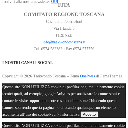
Iscriviti alla nostra newsletter
QUI
!
FITA
COMITATO REGIONE TOSCANA
Casa delle Federazioni
Via Irlanda 5
FIRENZE
info@taekwondotoscana.it
Tel. 0574.582382 • Fax 0574.577756
I NOSTRI CANALI SOCIAL
Copyright © 2026 Taekwondo Toscana
–
Tema
OnePress
di FameThemes
Questo sito NON UTILIZZA cookie di profilazione, ma unicamente cookie
tecnici quali, ad esempio, google Anlytics per analizzare le connessioni e
contare le visite, opportunamente rese anonime.<br/>Chiudendo questo
banner, scorrendo questa pagina o cliccando qualunque suo elemento
acconsenti all’uso dei cookie!</br>
Informativa
Accetto
Questo sito NON UTILIZZA cookie di profilazione, ma unicamente cookie