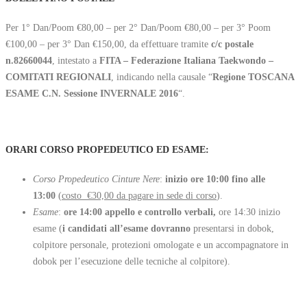
Per 1° Dan/Poom €80,00 – per 2° Dan/Poom €80,00 – per 3° Poom
€100,00 – per 3° Dan €150,00, da effettuare tramite
c/c postale
n.82660044
, intestato a
FITA – Federazione Italiana Taekwondo –
COMITATI REGIONALI
, indicando nella causale “
Regione TOSCANA
ESAME C.N. Sessione INVERNALE 2016
“.
ORARI CORSO PROPEDEUTICO ED ESAME
:
Corso Propedeutico Cinture Nere
:
inizio ore 10:00 fino alle
13:00
(
costo  €30,00 da pagare in sede di corso
).
Esame
:
ore 14:00 appello e controllo verbali,
ore 14:30 inizio
esame (
i candidati all’esame dovranno
presentarsi in dobok,
colpitore personale, protezioni omologate e un accompagnatore in
dobok per l’esecuzione delle tecniche al colpitore).