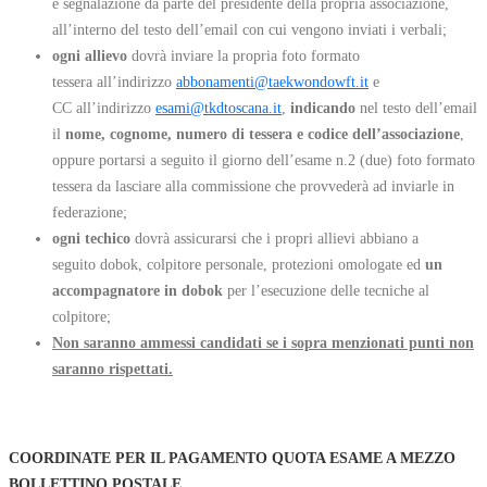
e segnalazione da parte del presidente della propria associazione,
all’interno del testo dell’email con cui vengono inviati i verbali;
ogni allievo
dovrà inviare la propria foto formato
tessera all’indirizzo
abbonamenti@taekwondowft.it
e
CC all’indirizzo
esami@tkdtoscana.it
,
indicando
nel testo dell’email
il
nome, cognome, numero di tessera e codice dell’associazione
,
oppure portarsi a seguito il giorno dell’esame n.2 (due) foto formato
tessera da lasciare alla commissione che provvederà ad inviarle in
federazione;
ogni techico
dovrà assicurarsi che i propri allievi abbiano a
seguito dobok, colpitore personale, protezioni omologate ed
un
accompagnatore in dobok
per l’esecuzione delle tecniche al
colpitore;
Non saranno ammessi candidati se i sopra menzionati punti non
saranno rispettati.
COORDINATE PER IL PAGAMENTO QUOTA ESAME A MEZZO
BOLLETTINO POSTALE