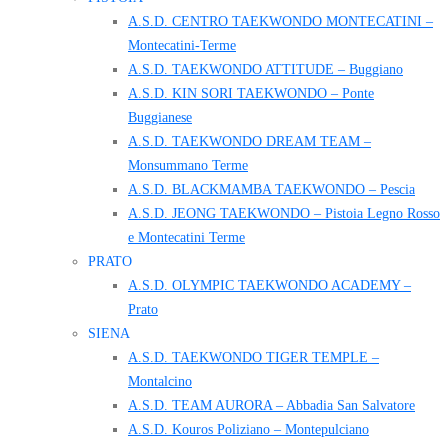
A.S.D. CENTRO TAEKWONDO MONTECATINI –
Montecatini-Terme
A.S.D. TAEKWONDO ATTITUDE – Buggiano
A.S.D. KIN SORI TAEKWONDO – Ponte
Buggianese
A.S.D. TAEKWONDO DREAM TEAM –
Monsummano Terme
A.S.D. BLACKMAMBA TAEKWONDO – Pescia
A.S.D. JEONG TAEKWONDO – Pistoia Legno Rosso
e Montecatini Terme
PRATO
A.S.D. OLYMPIC TAEKWONDO ACADEMY –
Prato
SIENA
A.S.D. TAEKWONDO TIGER TEMPLE –
Montalcino
A.S.D. TEAM AURORA – Abbadia San Salvatore
A.S.D. Kouros Poliziano – Montepulciano