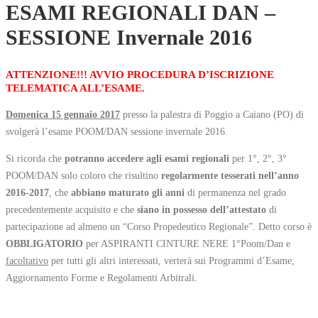
ESAMI REGIONALI DAN –
SESSIONE Invernale 2016
ATTENZIONE!!! AVVIO PROCEDURA D’ISCRIZIONE
TELEMATICA ALL’ESAME.
Domenica 15 gennaio 2017
presso la palestra di Poggio a Caiano (PO) di
svolgerà l’esame POOM/DAN sessione invernale 2016.
Si ricorda che
potranno accedere agli esami regionali
per 1°, 2°, 3°
POOM/DAN solo coloro che risultino
regolarmente tesserati nell’anno
2016-2017
, che
abbiano maturato gli anni
di permanenza nel grado
precedentemente acquisito e che
siano in possesso dell’attestato
di
partecipazione ad almeno un “Corso Propedeutico Regionale”. Detto corso è
OBBLIGATORIO
per ASPIRANTI CINTURE NERE 1°Poom/Dan e
facoltativo
per tutti gli altri interessati, verterà sui Programmi d’Esame,
Aggiornamento Forme e Regolamenti Arbitrali.